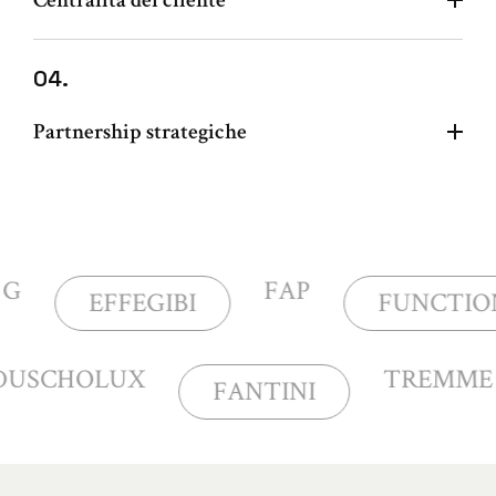
04.
Partnership strategiche
FAP
FLAM
BI
FUNCTIONAL
DUSCHOLUX
TR
FANTINI