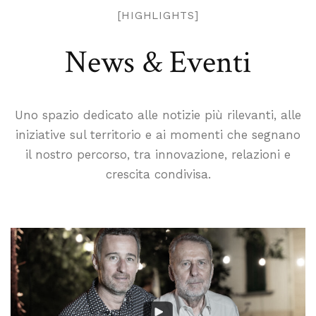
[HIGHLIGHTS]
N
e
w
s
&
E
v
e
n
t
i
Uno spazio dedicato alle notizie più rilevanti, alle
iniziative sul territorio e ai momenti che segnano
il nostro percorso, tra innovazione, relazioni e
crescita condivisa.