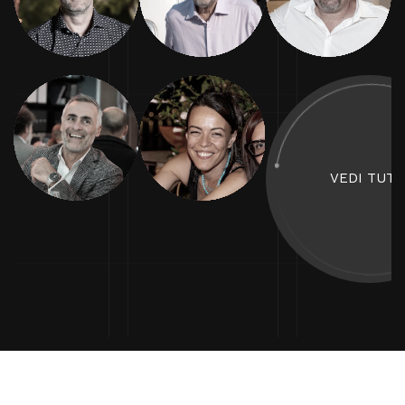
Giuseppe Piovani
Silvia Piras
Responsabile
Responsabile
Commerciale Project
Commerciale Boutique
Division
VEDI TUTT