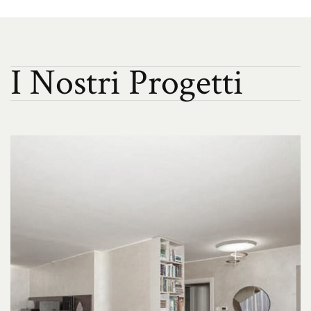
I
N
o
s
t
r
i
P
r
o
g
e
t
t
i