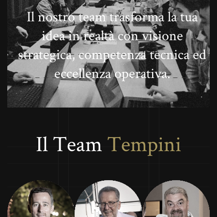
Il
nostro
team
trasforma
la
tua
idea
in
realtà
con
visione
strategica,
competenza
tecnica
ed
eccellenza
operativa.
I
l
T
e
a
m
T
e
m
p
i
n
i
Nicola Tempini
Enrico Tempini
Ermanno Fabbri
Amministratore
Responsabile Tecnico
Responsabile
Delegato
Logistica