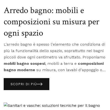
resta elastico e assorbe i micromovimenti strutturali.
materiale e destinazione d'uso per indicarti la
Arredo bagno: mobili e
soluzione corretta.
composizioni su misura per
ogni spazio
L'arredo bagno è spesso l'elemento che condiziona di
più la funzionalità dello spazio, soprattutto nei bagni
piccoli dove ogni centimetro va sfruttato. Proponiamo
mobili bagno sospesi
, mobili a terra e
composizioni
bagno moderne
su misura, con lavabi d'appoggio o
integrati, in finiture laccate, effetto legno o materiche.
Un mobile bagno di qualità deve reggere umidità
costante e sbalzi di temperatura senza deformarsi,
SCOPRI DI PIÙ
un criterio da verificare sui materiali del pannello,
non solo sulla finitura esterna. Anche l'altezza di
montaggio andrebbe calibrata su chi userà il bagno:
un dettaglio che si valuta bene solo con un confronto
Mobile sospeso o a terra: cosa considerare