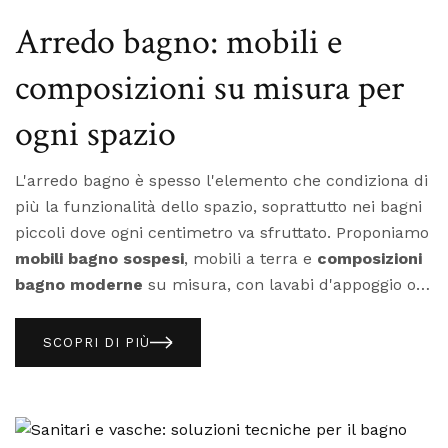
resta elastico e assorbe i micromovimenti strutturali.
materiale e destinazione d'uso per indicarti la
Arredo bagno: mobili e
soluzione corretta.
composizioni su misura per
ogni spazio
L'arredo bagno è spesso l'elemento che condiziona di
più la funzionalità dello spazio, soprattutto nei bagni
piccoli dove ogni centimetro va sfruttato. Proponiamo
mobili bagno sospesi
, mobili a terra e
composizioni
bagno moderne
su misura, con lavabi d'appoggio o
integrati, in finiture laccate, effetto legno o materiche.
Un mobile bagno di qualità deve reggere umidità
costante e sbalzi di temperatura senza deformarsi,
SCOPRI DI PIÙ
un criterio da verificare sui materiali del pannello,
non solo sulla finitura esterna. Anche l'altezza di
montaggio andrebbe calibrata su chi userà il bagno:
un dettaglio che si valuta bene solo con un confronto
Mobile sospeso o a terra: cosa considerare