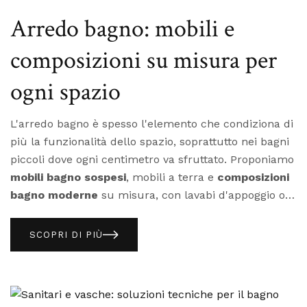
resta elastico e assorbe i micromovimenti strutturali.
materiale e destinazione d'uso per indicarti la
Arredo bagno: mobili e
soluzione corretta.
composizioni su misura per
ogni spazio
L'arredo bagno è spesso l'elemento che condiziona di
più la funzionalità dello spazio, soprattutto nei bagni
piccoli dove ogni centimetro va sfruttato. Proponiamo
mobili bagno sospesi
, mobili a terra e
composizioni
bagno moderne
su misura, con lavabi d'appoggio o
integrati, in finiture laccate, effetto legno o materiche.
Un mobile bagno di qualità deve reggere umidità
costante e sbalzi di temperatura senza deformarsi,
SCOPRI DI PIÙ
un criterio da verificare sui materiali del pannello,
non solo sulla finitura esterna. Anche l'altezza di
montaggio andrebbe calibrata su chi userà il bagno:
un dettaglio che si valuta bene solo con un confronto
Mobile sospeso o a terra: cosa considerare